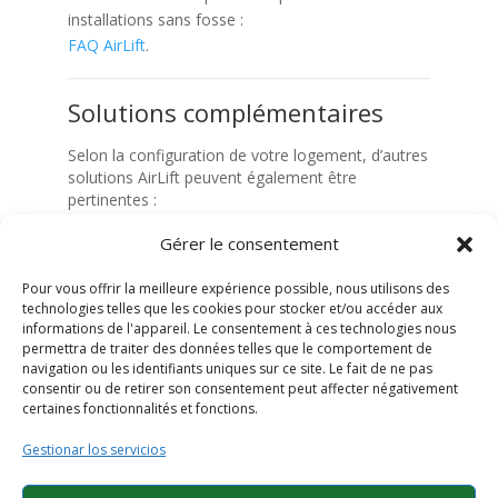
installations sans fosse :
FAQ AirLift
.
Solutions complémentaires
Selon la configuration de votre logement, d’autres
solutions AirLift peuvent également être
pertinentes :
Gérer le consentement
Ascenseur pour duplex
– pensé pour les
maisons à plusieurs niveaux.
Pour vous offrir la meilleure expérience possible, nous utilisons des
Ascenseur pneumatique
– technologie basée
technologies telles que les cookies pour stocker et/ou accéder aux
sur l’air, moderne et fiable.
informations de l'appareil. Le consentement à ces technologies nous
permettra de traiter des données telles que le comportement de
Pour revenir à la page principale, consultez notre
navigation ou les identifiants uniques sur ce site. Le fait de ne pas
FAQ complète
.
consentir ou de retirer son consentement peut affecter négativement
certaines fonctionnalités et fonctions.
Gestionar los servicios