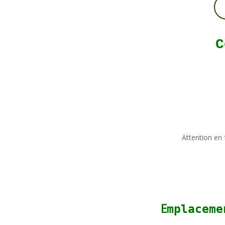
Attention en 
E
mplaceme