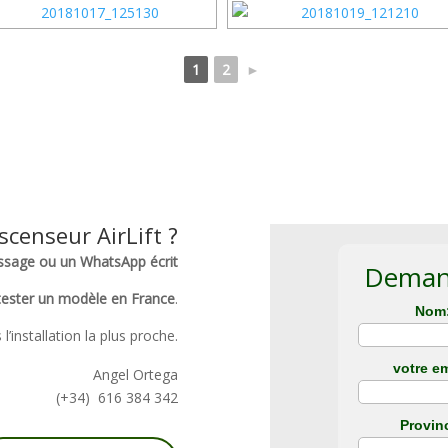
1
2
►
scenseur AirLift ?
ssage ou un WhatsApp écrit
Demand
t tester un modèle en France
.
Nom
’installation la plus proche.
votre em
Angel Ortega
(+34) 616 384 342
Provin