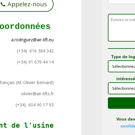
📞 Appelez-nous
a.rodriguez@air-lift.eu
(+34) 616 384 342
Type de lo
(+34) 91 679 44 14
intéressé
français (M. Olivier Bernard)
olivier@air-lifts.fr
(+34) 604 90 17 93
Vous dev
nt de l'usine
confide