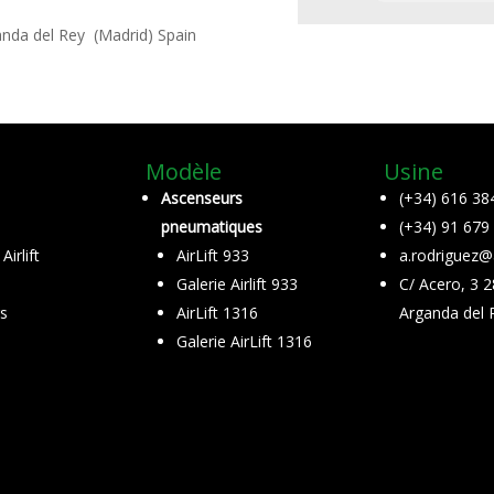
nda del Rey (Madrid) Spain
Modèle
Usine
Ascenseurs
(+34) 616 38
pneumatiques
(+34) 91 679
irlift
AirLift 933
a.rodriguez@ai
Galerie Airlift 933
C/ Acero, 3 
s
AirLift 1316
Arganda del 
Galerie AirLift 1316