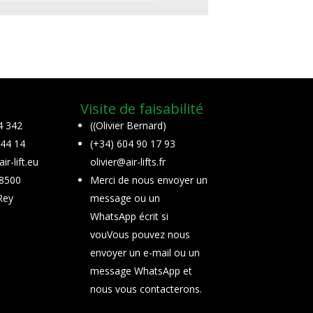
Visite de faisabilité
4 342
((Olivier Bernard)
 44 14
(+34) 604 90 17 93
r-lift.eu
olivier@air-lifts.fr
28500
Merci de nous envoyer un
Rey
message ou un
WhatsApp écrit si
vouVous pouvez nous
envoyer un e-mail ou un
message WhatsApp et
nous vous contacterons.