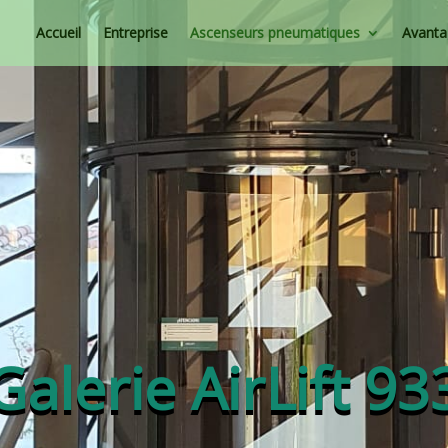
Accueil
Entreprise
Ascenseurs pneumatiques
Avantag
Galerie AirLift 93