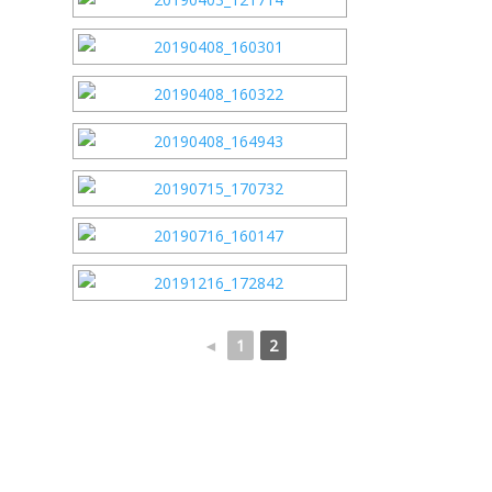
◄
1
2