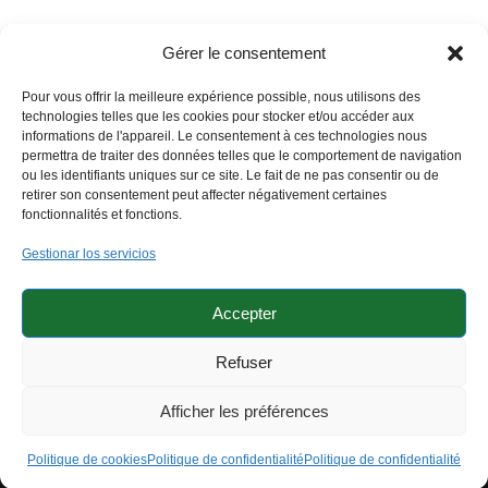
Gérer le consentement
Pour vous offrir la meilleure expérience possible, nous utilisons des
technologies telles que les cookies pour stocker et/ou accéder aux
informations de l'appareil. Le consentement à ces technologies nous
permettra de traiter des données telles que le comportement de navigation
ou les identifiants uniques sur ce site. Le fait de ne pas consentir ou de
retirer son consentement peut affecter négativement certaines
fonctionnalités et fonctions.
Gestionar los servicios
Accepter
Politique de confidentialité
Politique de qualité
Airlift IA
Refuser
Avantages Airlift
Politique de cookies (UE)
Afficher les préférences
@ copyright 2020 Ascensores Domésticos, S.L.
Politique de cookies
Politique de confidentialité
Politique de confidentialité