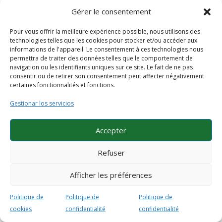
por
Administrador
|
Jun 19, 2024
Gérer le consentement
Cette image présente le modèle AirLift 933 avec une
Pour vous offrir la meilleure expérience possible, nous utilisons des
finition laquée blanche, installé dans un puits d’escalier
technologies telles que les cookies pour stocker et/ou accéder aux
en colimaçon. Le design élégant de l’ascenseur
informations de l'appareil. Le consentement à ces technologies nous
s’intègre parfaitement avec l’escalier moderne, offrant
permettra de traiter des données telles que le comportement de
navigation ou les identifiants uniques sur ce site. Le fait de ne pas
une solution fonctionnelle et...
consentir ou de retirer son consentement peut affecter négativement
certaines fonctionnalités et fonctions.
Entradas siguientes »
Gestionar los servicios
Politique de confidentialité
Politique de qualité
Accepter
Airlift IA
Avantages Airlift
Politique de cookies (UE)
Refuser
Afficher les préférences
@ copyright 2020 Ascensores Domésticos, S.L.
Politique de
Politique de
Politique de
cookies
confidentialité
confidentialité