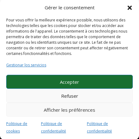
Gérer le consentement
Vue de la Zone de Production Centrale
por
Administrador
|
Jun 14, 2024
Pour vous offrir la meilleure expérience possible, nous utilisons des
technologies telles que les cookies pour stocker et/ou accéder aux
Une vue panoramique de la zone centrale de l’usine de
informations de l'appareil. Le consentement à ces technologies nous
production, prise depuis le bureau du responsable de la
permettra de traiter des données telles que le comportement de
navigation ou les identifiants uniques sur ce site. Le fait de ne pas
production d’Ascensores Domésticos SL. L’image
consentir ou de retirer son consentement peut affecter négativement
montre un vaste espace de travail où les composants
certaines fonctionnalités et fonctions.
clés pour la construction des ascenseurs...
Gestionar los servicios
Entradas siguientes »
Accepter
Politique de confidentialité
Politique de qualité
Refuser
Airlift IA
Avantages Airlift
Politique de cookies (UE)
Afficher les préférences
Politique de
Politique de
Politique de
@ copyright 2020 Ascensores Domésticos, S.L.
cookies
confidentialité
confidentialité