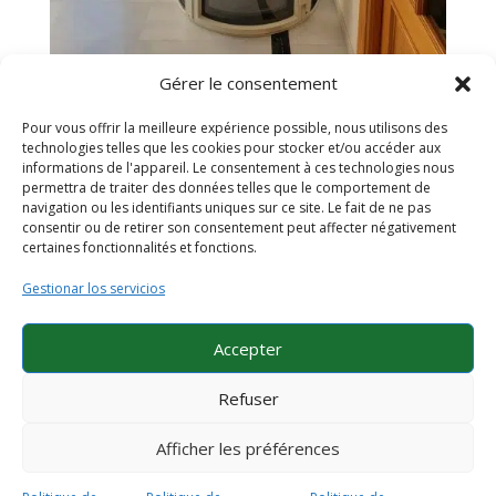
Gérer le consentement
Entrée principale – Intégration discrète de
l’ascenseur Airlift 933
Pour vous offrir la meilleure expérience possible, nous utilisons des
por
Angel Rodriguez
|
Mar 30, 2025
technologies telles que les cookies pour stocker et/ou accéder aux
informations de l'appareil. Le consentement à ces technologies nous
Vue de l’entrée d’une maison unifamiliale à Madrid, où
permettra de traiter des données telles que le comportement de
navigation ou les identifiants uniques sur ce site. Le fait de ne pas
l’ascenseur circulaire panoramique Airlift 933 s’intègre
consentir ou de retirer son consentement peut affecter négativement
parfaitement à l’espace. Le modèle, autoportant et
certaines fonctionnalités et fonctions.
compact, se fond dans l’environnement grâce à sa
finition claire et ses parois transparentes.🔸...
Gestionar los servicios
Accepter
Politique de confidentialité
Politique de qualité
Refuser
Airlift IA
Avantages Airlift
Politique de cookies (UE)
Afficher les préférences