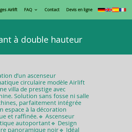
es Airlift
FAQ
Contact
Devis en ligne
ant à double hauteur
lation d’un ascenseur
tique circulaire modèle Airlift
e villa de prestige avec
ine. Solution sans fosse ni salle
hines, parfaitement intégrée
n espace à la décoration
que et raffinée.🔹 Ascenseur
ique autoportant🔹 Design
aire panoramique noir🔹 Idéal