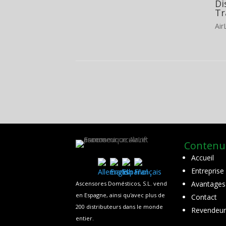
Di
Tr
Air
Contenu
Accueil
Entreprise
Avantages A
Ascensores Domésticos, S.L. vend
en Espagne, ainsi qu'avec plus de
Contact
200 distributeurs dans le monde
Revendeur
entier.