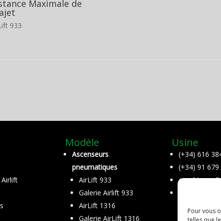
stance Maximale de
ajet
Lift 933
Modèle
Usine
Ascenseurs
(+34) 616 38
pneumatiques
(+34) 91 679
irlift
AirLift 933
a.rodriguez@ai
Galerie Airlift 933
C/ Acero, 3 
s
AirLift 1316
Arganda del 
Pour vous of
Galerie AirLift 1316
telles que l