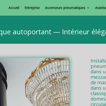
Accueil
Entreprise
Ascenseurs pneumatiques
Avantag
ue autoportant — Intérieur élég
Instal
pneuma
dans un
mezzan
de mac
dans u
classi
domest
circul