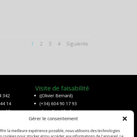
1
2
3
4
Siguiente
Visite de faisabilité
4 342
((Olivier Bernard)
 44 14
(+34) 604 90 17 93
r-lift.eu
olivier@air-lifts.fr
Gérer le consentement
28500
Merci de nous envoyer un
Rey
message ou un
frir la meilleure expérience possible, nous utilisons des technologies
WhatsApp écrit si
es cookies pour stocker et/ou accéder aux informations de l'appareil. Le